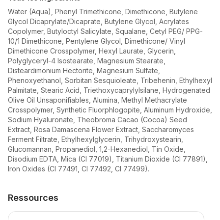
Water (Aqua), Phenyl Trimethicone, Dimethicone, Butylene
Glycol Dicaprylate/Dicaprate, Butylene Glycol, Acrylates
Copolymer, Butyloctyl Salicylate, Squalane, Cetyl PEG/ PPG-
10/1 Dimethicone, Pentylene Glycol, Dimethicone/ Vinyl
Dimethicone Crosspolymer, Hexyl Laurate, Glycerin,
Polyglyceryl-4 Isostearate, Magnesium Stearate,
Disteardimonium Hectorite, Magnesium Sulfate,
Phenoxyethanol, Sorbitan Sesquioleate, Tribehenin, Ethylhexyl
Palmitate, Stearic Acid, Triethoxycaprylylsilane, Hydrogenated
Olive Oil Unsaponifiables, Alumina, Methyl Methacrylate
Crosspolymer, Synthetic Fluorphlogopite, Aluminum Hydroxide,
Sodium Hyaluronate, Theobroma Cacao (Cocoa) Seed
Extract, Rosa Damascena Flower Extract, Saccharomyces
Ferment Filtrate, Ethylhexylglycerin, Trihydroxystearin,
Glucomannan, Propanediol, 1,2-Hexanediol, Tin Oxide,
Disodium EDTA, Mica (CI 77019), Titanium Dioxide (CI 77891),
Iron Oxides (CI 77491, CI 77492, CI 77499).
Ressources